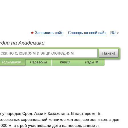
Запомнить сайт
Словарь на свой сайт
RU
едии на Академике
Найти!
Толкования
Переводы
Книги
Игры ⚽
и
у
народов
Сред
.
Азии
и
Казахстана
.
В
наст
.
время
Б
.
сесоюзных
соревнований
конников
кол
-
зов
,
сов
-
зов
и
кон
.
з
-
дов
6000
м
,
в
к
-
рой
участвовали
дети
на
неоседланных
л
.