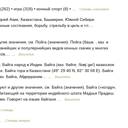
(262) • игра (318) • конный спорт (8) • …
Словарь синонимов
редней Азии, Казахстана, Башкирии, Южной Сибири:
ные состязания, борьбу, стрельбу в цель и т.п …
ие значения, см. Пойга (значения). Пойга (башк. , каз. и
древнейших и популярнейших видов конных скачек у многих
захов,… …
Википедия
Байга народ в Индии. Байга (каз. бәйге; /bæjˈge/) казахское
 Байга гора в Казахстане (49° 29 40 N; 82° 30 58 E). Байга
абан. Байга, Абдеррахим… …
Википедия
ют и другие значения, см. Байга (значения). Байга («колдун,
обитающий на территории индийского штата Мадхья Прадеш.
век. Говорят на языке байгани …
Википедия
 словарь
р …
Словарь ветров