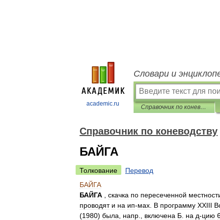
Словари и энциклоп
academic.ru
Справочник по коневодству
Справочник по коневодству
БАЙГА
Толкование
Перевод
БАЙГА
БАЙГА
,
скачка
по
пересеченной
местност
проводят
и
на
ип
-
мах
.
В
программу
XXIII
В
(
1980
)
была
,
напр
.,
включена
Б
.
на
д
-
цию