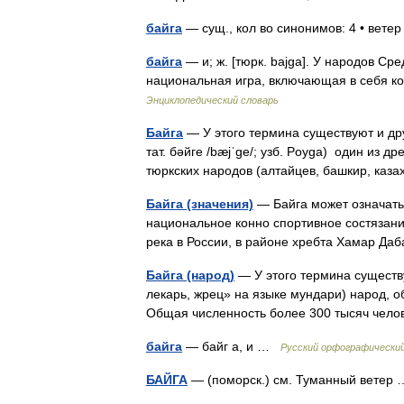
байга
— сущ., кол во синонимов: 4 • ветер 
байга
— и; ж. [тюрк. bajga]. У народов С
национальная игра, включающая в себя кон
Энциклопедический словарь
Байга
— У этого термина существуют и друг
тат. бәйге /bæjˈge/; узб. Poyga) один из 
тюркских народов (алтайцев, башкир, ка
Байга (значения)
— Байга может означать: 
национальное конно спортивное состязание.
река в России, в районе хребта Хамар Д
Байга (народ)
— У этого термина существу
лекарь, жрец» на языке мундари) народ, 
Общая численность более 300 тысяч чело
байга
— байг а, и …
Русский орфографический
БАЙГА
— (поморск.) см. Туманный вете