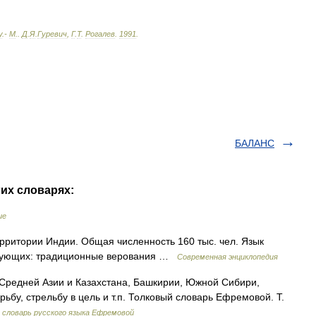
у
.-
М
.
.
Д
.
Я
.
Гуревич
,
Г
.
Т
.
Рогалев
.
1991
.
БАЛАНС
гих словарях:
ие
ритории Индии. Общая численность 160 тыс. чел. Язык
ерующих: традиционные верования …
Современная энциклопедия
Средней Азии и Казахстана, Башкирии, Южной Сибири,
ьбу, стрельбу в цель и т.п. Толковый словарь Ефремовой. Т.
словарь русского языка Ефремовой