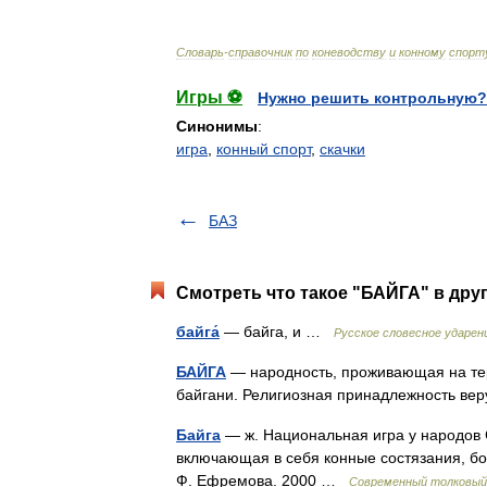
Словарь
-
справочник
по
коневодству
и
конному
спорт
Игры ⚽
Нужно решить контрольную?
Синонимы
:
игра
,
конный спорт
,
скачки
БАЗ
Смотреть что такое "БАЙГА" в дру
байга́
— байга, и …
Русское словесное ударен
БАЙГА
— народность, проживающая на тер
байгани. Религиозная принадлежность в
Байга
— ж. Национальная игра у народов 
включающая в себя конные состязания, бор
Ф. Ефремова. 2000 …
Современный толковый 